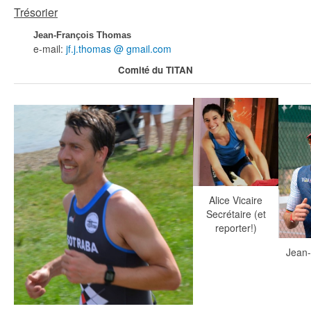
Trésorier
Jean-François Thomas
e-mail:
jf.j.thomas @ gmail.com
Comité du TITAN
Alice Vicaire
Secrétaire (et
reporter!)
Jean