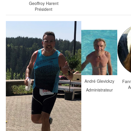
Geoffroy Harent
Président
André Glevickzy
Fann
A
Administrateur