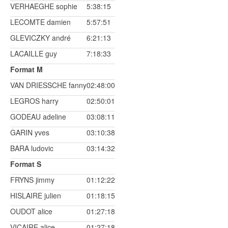
VERHAEGHE sophie
5:38:15
LECOMTE damien
5:57:51
GLEVICZKY andré
6:21:13
LACAILLE guy
7:18:33
Format M
VAN DRIESSCHE fanny
02:48:00
LEGROS harry
02:50:01
GODEAU adeline
03:08:11
GARIN yves
03:10:38
BARA ludovic
03:14:32
Format S
FRYNS jimmy
01:12:22
HISLAIRE julien
01:18:15
OUDOT alice
01:27:18
VICAIRE alice
01:27:18